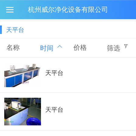
杭州威尔净化设备有限公司
天平台
名称
价格
时间
筛选
天平台
天平台